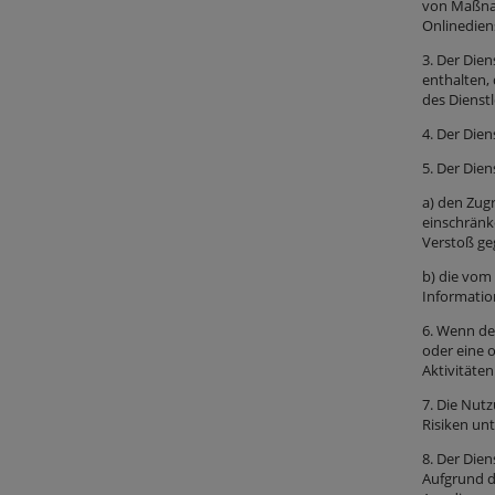
von Maßnah
Onlinediens
3. Der Dien
enthalten,
des Dienstl
4. Der Dien
5. Der Die
a) den Zug
einschränk
Verstoß geg
b) die vom
Informatio
6. Wenn de
oder eine 
Aktivitäten
7. Die Nut
Risiken unt
8. Der Dien
Aufgrund d