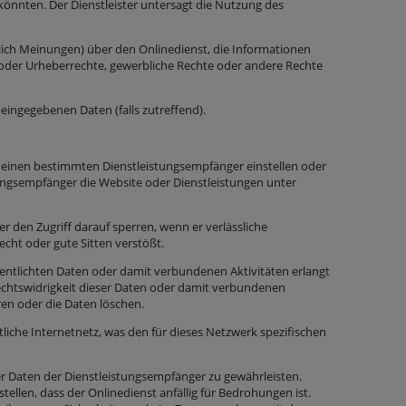
önnten. Der Dienstleister untersagt die Nutzung des
eßlich Meinungen) über den Onlinedienst, die Informationen
n oder Urheberrechte, gewerbliche Rechte oder andere Rechte
eingegebenen Daten (falls zutreffend).
ür einen bestimmten Dienstleistungsempfänger einstellen oder
tungsempfänger die Website oder Dienstleistungen unter
 den Zugriff darauf sperren, wenn er verlässliche
cht oder gute Sitten verstößt.
ffentlichten Daten oder damit verbundenen Aktivitäten erlangt
 Rechtswidrigkeit dieser Daten oder damit verbundenen
rren oder die Daten löschen.
liche Internetnetz, was den für dieses Netzwerk spezifischen
der Daten der Dienstleistungsempfänger zu gewährleisten.
llen, dass der Onlinedienst anfällig für Bedrohungen ist.