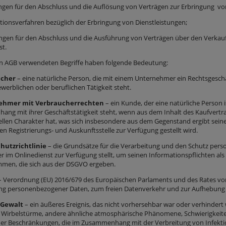
ngen für den Abschluss und die Auflösung von Verträgen zur Erbringung vo
tionsverfahren bezüglich der Erbringung von Dienstleistungen;
ngen für den Abschluss und die Ausführung von Verträgen über den Verkau
st.
den AGB verwendeten Begriffe haben folgende Bedeutung:
ucher
– eine natürliche Person, die mit einem Unternehmer ein Rechtsgesc
ewerblichen oder beruflichen Tätigkeit steht.
ehmer mit Verbraucherrechten
– ein Kunde, der eine natürliche Person i
ng mit ihrer Geschäftstätigkeit steht, wenn aus dem Inhalt des Kaufvertra
ellen Charakter hat, was sich insbesondere aus dem Gegenstand ergibt sein
en Registrierungs- und Auskunftsstelle zur Verfügung gestellt wird.
hutzrichtlinie
– die Grundsätze für die Verarbeitung und den Schutz pers
ter im Onlinedienst zur Verfügung stellt, um seinen Informationspflichten a
en, die sich aus der DSGVO ergeben.
 Verordnung (EU) 2016/679 des Europäischen Parlaments und des Rates vom 
ng personenbezogener Daten, zum freien Datenverkehr und zur Aufhebung 
 Gewalt
– ein äußeres Ereignis, das nicht vorhersehbar war oder verhind
g, Wirbelstürme, andere ähnliche atmosphärische Phänomene, Schwierigkeiten
er Beschränkungen, die im Zusammenhang mit der Verbreitung von Infektion