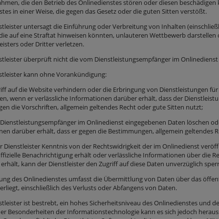
men, die den Betrieb des Onlinedienstes stören oder diesen beschädigen k
tes in einer Weise, die gegen das Gesetz oder die guten Sitten verstößt.
stleister untersagt die Einführung oder Verbreitung von Inhalten (einschli
 die auf eine Straftat hinweisen könnten, unlauteren Wettbewerb darstelle
eisters oder Dritter verletzen.
stleister überprüft nicht die vom Dienstleistungsempfänger im Onlinedienst 
nstleister kann ohne Vorankündigung:
riff auf die Website verhindern oder die Erbringung von Dienstleistungen f
en, wenn er verlässliche Informationen darüber erhält, dass der Dienstleis
en die Vorschriften, allgemein geltendes Recht oder gute Sitten nutzt;
 Dienstleistungsempfänger im Onlinedienst eingegebenen Daten löschen oder
nen darüber erhält, dass er gegen die Bestimmungen, allgemein geltendes Re
r Dienstleister Kenntnis von der Rechtswidrigkeit der im Onlinedienst verö
offizielle Benachrichtigung erhält oder verlässliche Informationen über die
 erhält, kann der Dienstleister den Zugriff auf diese Daten unverzüglich spe
zung des Onlinedienstes umfasst die Übermittlung von Daten über das öffent
erliegt, einschließlich des Verlusts oder Abfangens von Daten.
stleister ist bestrebt, ein hohes Sicherheitsniveau des Onlinedienstes und 
er Besonderheiten der Informationstechnologie kann es sich jedoch herausste