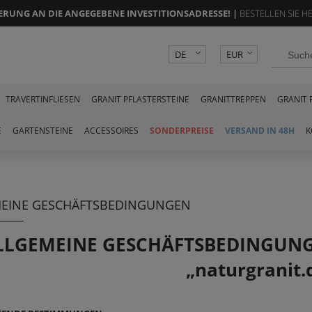
FERUNG AN DIE ANGEGEBENE INVESTITIONSADRESSE
! |
BESTELLEN SIE H
DE
EUR
PL
PLN
CZK
TRAVERTINFLIESEN
GRANIT PFLASTERSTEINE
GRANITTREPPEN
GRANIT 
E
GARTENSTEINE
ACCESSOIRES
SONDERPREISE
VERSAND IN 48H
K
EINE GESCHÄFTSBEDINGUNGEN
LLGEMEINE GESCHÄFTSBEDINGUNG
„naturgranit.