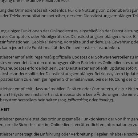
zugang und eine aktive E-Mail-Adresse.
zung des Onlinedienstes ist kostenlos. Für die Nutzung von Datenübertrag
die der Telekommunikationsbetreiber, der dem Dienstleistungsempfänger Te
ung einiger Funktionen des Onlinedienstes, einschließlich der Dienstleistun
 des Computers oder Mobilgeräts des Dienstleistungsempfängers, wie z. B.
sinformationen, Geolokalisierung, Kontakte und andere. Die Gewährung des Zu
s kann jedoch die Funktionalität des Onlinedienstes einschränken.
stleister empfiehlt, regelmäßig offizielle Updates der Softwarehersteller zu 
stes verwendet. Um den ordnungsgemäßen Betrieb des Onlinedienstes und 
wareupdates erforderlich sein. Der Dienstleister empfiehlt, Updates sofort 
en. Insbesondere sollte der Dienstleistungsempfänger Betriebssystem-Update
pdates kann zu einem geringeren Sicherheitsniveau bei der Nutzung des On
nstleister empfiehlt, dass auf mobilen Geräten oder Computern, die zur Nutz
 an IT-Systemen installiert sind, insbesondere keine Änderungen, die ein
ebssystemherstellers beinhalten (sog.
Jailbreaking
oder
Rooting
).
RHEIT
nstleister gewährleistet das ordnungsgemäße Funktionieren der von ihm genu
 um die Sicherheit der im Onlinedienst veröffentlichten Informationen zu
stleister untersagt die Einführung oder Verbreitung illegaler Inhalte (einsc