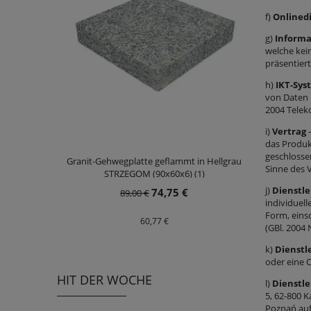
f)
Onlined
g)
Informa
welche kei
präsentier
h)
IKT-Sys
von Daten 
2004 Telek
i)
Vertrag
–
das Produk
geschlosse
Granit-Gehwegplatte geflammt in Hellgrau
Sinne des 
STRZEGOM (90x60x6) (1)
j)
Dienstl
74,75 €
89,00 €
individuel
Form, eins
60,77 €
(GBl. 2004
k)
Dienstl
oder eine 
HIT DER WOCHE
l)
Dienstle
5, 62-800 
Poznań auf