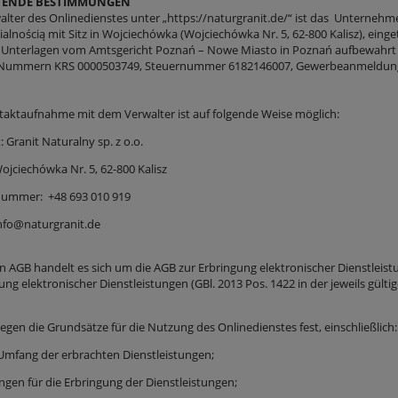
EITENDE BESTIMMUNGEN
walter des Onlinedienstes unter „https://naturgranit.de/“ ist das Unterneh
alnością mit Sitz in Wojciechówka (Wojciechówka Nr. 5, 62-800 Kalisz), ein
 Unterlagen vom Amtsgericht Poznań – Nowe Miasto in Poznań aufbewahrt we
 Nummern KRS 0000503749, Steuernummer 6182146007, Gewerbeanmeldung
ntaktaufnahme mit dem Verwalter ist auf folgende Weise möglich:
t: Granit Naturalny sp. z o.o.
ówka Nr. 5, 62-800 Kalisz
nummer: +48 693 010 919
nfo@naturgranit.de
en AGB handelt es sich um die AGB zur Erbringung elektronischer Dienstleist
ung elektronischer Dienstleistungen (GBl. 2013 Pos. 1422 in der jeweils gült
legen die Grundsätze für die Nutzung des Onlinedienstes fest, einschließlich:
 Umfang der erbrachten Dienstleistungen;
ngen für die Erbringung der Dienstleistungen;