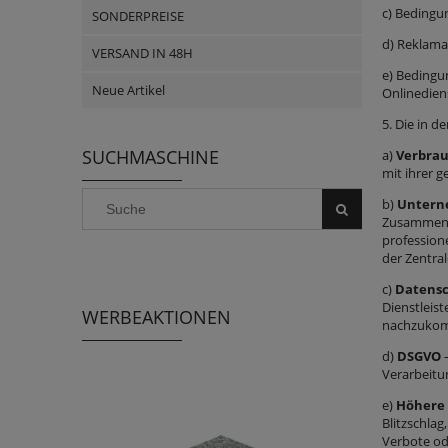
c) Bedingu
SONDERPREISE
d) Reklama
VERSAND IN 48H
e) Bedingu
Neue Artikel
Onlinedien
5. Die in 
SUCHMASCHINE
a)
Verbra
mit ihrer g
b)
Untern
Zusammenha
profession
der Zentral
c)
Datensc
Dienstleis
WERBEAKTIONEN
nachzukomm
d)
DSGVO
–
Verarbeitu
e)
Höhere
Blitzschla
Verbote od