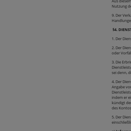
Aus diesem
Nutzung de
9. Der Ver
Handlungen
§4.
DIENS
1. Der Die
2. Der Die
oder Vorfäl
3. Die Erb
Dienstleis
sei denn, 
4. Der Die
Angabe von
Dienstleist
indem er ei
kündigt de
des Kontos
5. Der Dien
einschließl