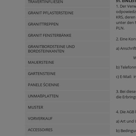
§1. EINL
TRAVERTINFLIESEN
1. Der Ver
odpowiedzi
GRANIT PFLASTERSTEINE
KRS, deren
unter den
GRANITTREPPEN
PLN.
GRANIT FENSTERBÄNKE
2. Eine Ko
GRANITBORDSTEINE UND
a) Anschrif
BORDSTEINKANTEN
Wojciech
MAUERSTEINE
b) Telefon
GARTENSTEINE
c) E-Mail:
i
PANELE ŚCIENNE
3. Bei dies
UNMAßPLATTEN
die Erbring
MUSTER
4. Die AGB 
VORVERKAUF
a) Art und
ACCESSOIRES
b) Bedingu