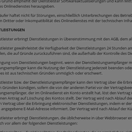
 Grund empfiehlt der Dienstleister Softwareaktualisierungen und kann Mit
s Onlinedienstes herausgeben.
käufer haftet nicht für Störungen, einschließlich Unterbrechungen des Betri
 Dritter oder Inkompatibilität des Onlinedienstes mit der technischen Inf
TLEISTUNGEN
nstleister erbringt Dienstleistungen in Übereinstimmung mit den AGB, dem a
nstleister gewährleistet die Verfügbarkeit der Dienstleistungen 24 Stunde
len, die auf Gründe zurückzuführen sind, die außerhalb der Kontrolle des Dien
ringung von Dienstleistungen beginnt, wenn der Dienstleistungsempfänger m
tungsempfänger kann die Nutzung der Dienstleistung jederzeit beenden ode
dies ist aus technischen Gründen unmöglich oder erschwert.
nstleister bzw. der Dienstleistungsempfänger kann den Vertrag über die Erbr
 Gründen kündigen, sofern die von der anderen Partei vor der Vertragsbe
ungsempfänger, der im Onlinedienst ein Konto erstellt hat, löst den Vertrag
nen Antrag auf Löschung des Kontos stellt. Der Vertrag wird nach Ablauf de
n Vertrag über die Erbringung elektronischer Dienstleistungen, indem er de
 angegebene E-Mail-Adresse informiert. Der Vertrag wird nach Ablauf der K
stleister erbringt Dienstleistungen, die üblicherweise in über Webbrowser e
ich vor allem der folgenden Dienstleistungen: