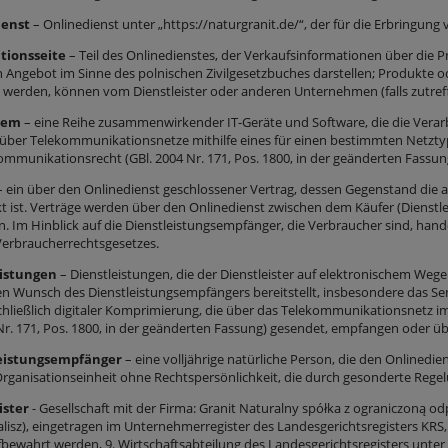
ienst
– Onlinedienst unter „https://naturgranit.de/“, der für die Erbringung
tionsseite
– Teil des Onlinedienstes, der Verkaufsinformationen über die P
n Angebot im Sinne des polnischen Zivilgesetzbuches darstellen; Produkte o
t werden, können vom Dienstleister oder anderen Unternehmen (falls zutre
tem
– eine Reihe zusammenwirkender IT-Geräte und Software, die die Ver
über Telekommunikationsnetze mithilfe eines für einen bestimmten Netztyp
ommunikationsrecht (GBl. 2004 Nr. 171, Pos. 1800, in der geänderten Fassun
 ein über den Onlinedienst geschlossener Vertrag, dessen Gegenstand die a
t ist. Verträge werden über den Onlinedienst zwischen dem Käufer (Dienstl
n. Im Hinblick auf die Dienstleistungsempfänger, die Verbraucher sind, hand
Verbraucherrechtsgesetzes.
eistungen
– Dienstleistungen, die der Dienstleister auf elektronischem Weg
len Wunsch des Dienstleistungsempfängers bereitstellt, insbesondere das S
chließlich digitaler Komprimierung, die über das Telekommunikationsnetz i
 Nr. 171, Pos. 1800, in der geänderten Fassung) gesendet, empfangen oder ü
eistungsempfänger
– eine volljährige natürliche Person, die den Onlinediens
Organisationseinheit ohne Rechtspersönlichkeit, die durch gesonderte Regelu
ister
- Gesellschaft mit der Firma: Granit Naturalny spółka z ograniczoną o
Kalisz), eingetragen im Unternehmerregister des Landesgerichtsregisters K
bewahrt werden, 9. Wirtschaftsabteilung des Landesgerichtsregisters unt