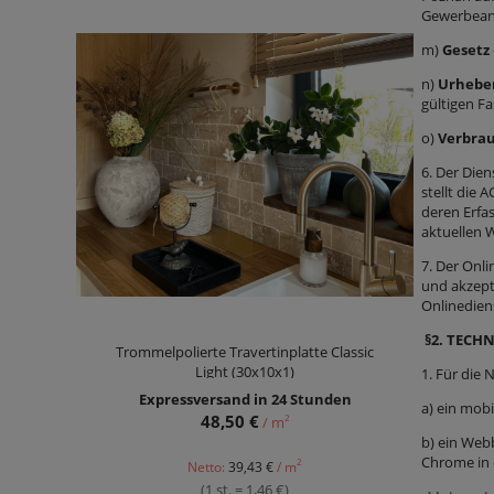
Gewerbean
m)
Gesetz
n)
Urheber
gültigen Fa
o)
Verbrau
6. Der Dien
stellt die 
deren Erfa
aktuellen W
7. Der Onl
und akzept
Onlinediens
§2.
TECHN
Trommelpolierte Travertinplatte Classic
Light (30x10x1)
1. Für die
Expressversand in 24 Stunden
a) ein mob
48,50 €
2
/ m
b) ein Web
Chrome in 
2
Netto:
39,43 €
/ m
(1 st. = 1,46 €)