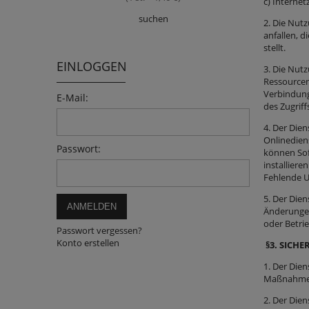
c) Internet
suchen
2. Die Nut
anfallen, 
stellt.
EINLOGGEN
3. Die Nutz
Ressourcen
Verbindung
E-Mail:
des Zugriff
4. Der Dien
Onlinedien
Passwort:
können Soft
installier
Fehlende U
5. Der Die
ANMELDEN
Änderungen
oder Betri
Passwort vergessen?
Konto erstellen
§3.
SICHE
1. Der Die
Maßnahmen,
2. Der Dien