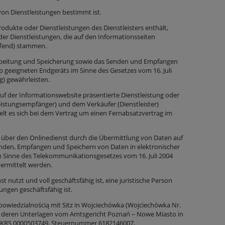
 von Dienstleistungen bestimmt ist.
rodukte oder Dienstleistungen des Dienstleisters enthält,
der Dienstleistungen, die auf den Informationsseiten
ffend) stammen.
arbeitung und Speicherung sowie das Senden und Empfangen
 geeigneten Endgeräts im Sinne des Gesetzes vom 16. Juli
g) gewährleisten.
uf der Informationswebsite präsentierte Dienstleistung oder
eistungsempfänger) und dem Verkäufer (Dienstleister)
elt es sich bei dem Vertrag um einen Fernabsatzvertrag im
e über den Onlinedienst durch die Übermittlung von Daten auf
enden, Empfangen und Speichern von Daten in elektronischer
m Sinne des Telekommunikationsgesetzes vom 16. Juli 2004
bermittelt werden.
t nutzt und voll geschäftsfähig ist, eine juristische Person
ngen geschäftsfähig ist.
dpowiedzialnością mit Sitz in Wojciechówka (Wojciechówka Nr.
RS, deren Unterlagen vom Amtsgericht Poznań – Nowe Miasto in
er KRS 0000503749, Steuernummer 6182146007,