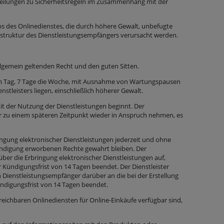
teilungen zu Sicherheitsregeln im Zusammenhang mit der
ebs des Onlinedienstes, die durch höhere Gewalt, unbefugte
rastruktur des Dienstleistungsempfängers verursacht werden.
llgemein geltenden Recht und den guten Sitten.
n am Tag, 7 Tage die Woche, mit Ausnahme von Wartungspausen
stleisters liegen, einschließlich höherer Gewalt.
it der Nutzung der Dienstleistungen beginnt. Der
r zu einem späteren Zeitpunkt wieder in Anspruch nehmen, es
ingung elektronischer Dienstleistungen jederzeit und ohne
endigung erworbenen Rechte gewahrt bleiben. Der
 über die Erbringung elektronischer Dienstleistungen auf,
r Kündigungsfrist von 14 Tagen beendet. Der Dienstleister
n Dienstleistungsempfänger darüber an die bei der Erstellung
ündigungsfrist von 14 Tagen beendet.
rreichbaren Onlinediensten für Online-Einkäufe verfügbar sind,