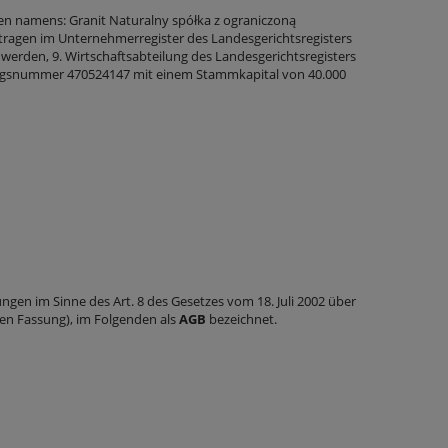
men namens: Granit Naturalny spółka z ograniczoną
getragen im Unternehmerregister des Landesgerichtsregisters
rden, 9. Wirtschaftsabteilung des Landesgerichtsregisters
snummer 470524147 mit einem Stammkapital von 40.000
ungen im Sinne des Art. 8 des Gesetzes vom 18. Juli 2002 über
igen Fassung), im Folgenden als
AGB
bezeichnet.