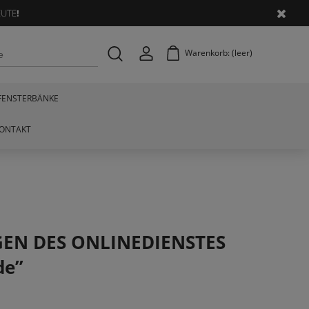
EUTE
!
Warenkorb:
(leer)
FENSTERBÄNKE
ONTAKT
EN DES ONLINEDIENSTES
de”