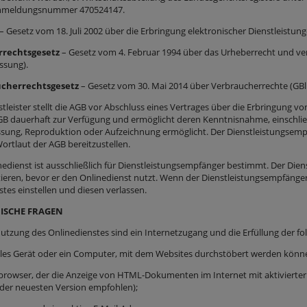
meldungsnummer 470524147.
– Gesetz vom 18. Juli 2002 über die Erbringung elektronischer Dienstleistunge
rechtsgesetz
– Gesetz vom 4. Februar 1994 über das Urheberrecht und verw
ssung).
cherrechtsgesetz
– Gesetz vom 30. Mai 2014 über Verbraucherrechte (GBl. 
stleister stellt die AGB vor Abschluss eines Vertrages über die Erbringung v
AGB dauerhaft zur Verfügung und ermöglicht deren Kenntnisnahme, einschließl
ssung, Reproduktion oder Aufzeichnung ermöglicht. Der Dienstleistungsempf
ortlaut der AGB bereitzustellen.
inedienst ist ausschließlich für Dienstleistungsempfänger bestimmt. Der Di
ieren, bevor er den Onlinedienst nutzt. Wenn der Dienstleistungsempfänger d
tes einstellen und diesen verlassen.
ISCHE FRAGEN
 Nutzung des Onlinedienstes sind ein Internetzugang und die Erfüllung der 
iles Gerät oder ein Computer, mit dem Websites durchstöbert werden könn
browser, der die Anzeige von HTML-Dokumenten im Internet mit aktivierter 
der neuesten Version empfohlen);