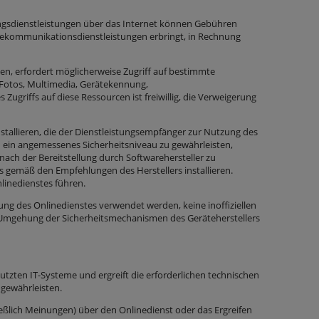
ungsdienstleistungen über das Internet können Gebühren
lekommunikationsdienstleistungen erbringt, in Rechnung
gen, erfordert möglicherweise Zugriff auf bestimmte
 Fotos, Multimedia, Gerätekennung,
griffs auf diese Ressourcen ist freiwillig, die Verweigerung
installieren, die der Dienstleistungsempfänger zur Nutzung des
ein angemessenes Sicherheitsniveau zu gewährleisten,
nach der Bereitstellung durch Softwarehersteller zu
s gemäß den Empfehlungen des Herstellers installieren.
linedienstes führen.
ung des Onlinedienstes verwendet werden, keine inoffiziellen
e Umgehung der Sicherheitsmechanismen des Geräteherstellers
tzten IT-Systeme und ergreift die erforderlichen technischen
 gewährleisten.
hließlich Meinungen) über den Onlinedienst oder das Ergreifen