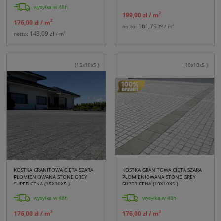
wysyłka w 48h
2
199,00 zł
/ m
2
176,00 zł
/ m
161,79 zł
2
netto:
/ m
143,09 zł
2
netto:
/ m
(15x10x5 )
(10x10x5 )
KOSTKA GRANITOWA CIĘTA SZARA
KOSTKA GRANITOWA CIĘTA SZARA
PŁOMIENIOWANA STONE GREY
PŁOMIENIOWANA STONE GREY
SUPER CENA (15X10X5 )
SUPER CENA (10X10X5 )
wysyłka w 48h
wysyłka w 48h
2
2
176,00 zł
/ m
176,00 zł
/ m