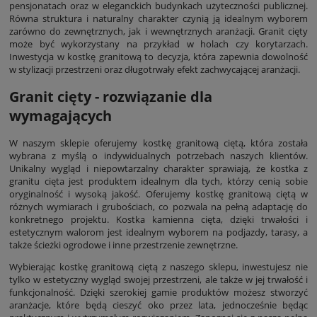
pensjonatach oraz w eleganckich budynkach użyteczności publicznej.
Równa struktura i naturalny charakter czynią ją idealnym wyborem
zarówno do zewnętrznych, jak i wewnętrznych aranżacji. Granit cięty
może być wykorzystany na przykład w holach czy korytarzach.
Inwestycja w kostkę granitową to decyzja, która zapewnia dowolność
w stylizacji przestrzeni oraz długotrwały efekt zachwycającej aranżacji.
Granit cięty - rozwiązanie dla
wymagających
W naszym sklepie oferujemy kostkę granitową ciętą, która została
wybrana z myślą o indywidualnych potrzebach naszych klientów.
Unikalny wygląd i niepowtarzalny charakter sprawiają, że kostka z
granitu cięta jest produktem idealnym dla tych, którzy cenią sobie
oryginalność i wysoką jakość. Oferujemy kostkę granitową ciętą w
różnych wymiarach i grubościach, co pozwala na pełną adaptację do
konkretnego projektu. Kostka kamienna cięta, dzięki trwałości i
estetycznym walorom jest idealnym wyborem na podjazdy, tarasy, a
także ścieżki ogrodowe i inne przestrzenie zewnętrzne.
Wybierając kostkę granitową ciętą z naszego sklepu, inwestujesz nie
tylko w estetyczny wygląd swojej przestrzeni, ale także w jej trwałość i
funkcjonalność. Dzięki szerokiej gamie produktów możesz stworzyć
aranżacje, które będą cieszyć oko przez lata, jednocześnie będąc