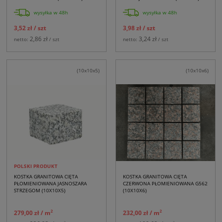
wysyłka w 48h
wysyłka w 48h
3,52 zł
/ szt
3,98 zł
/ szt
2,86 zł
3,24 zł
netto:
/ szt
netto:
/ szt
(10x10x5)
(10x10x6)
POLSKI PRODUKT
KOSTKA GRANITOWA CIĘTA
KOSTKA GRANITOWA CIĘTA
PŁOMIENIOWANA JASNOSZARA
CZERWONA PŁOMIENIOWANA G562
STRZEGOM (10X10X5)
(10X10X6)
2
2
279,00 zł
/ m
232,00 zł
/ m