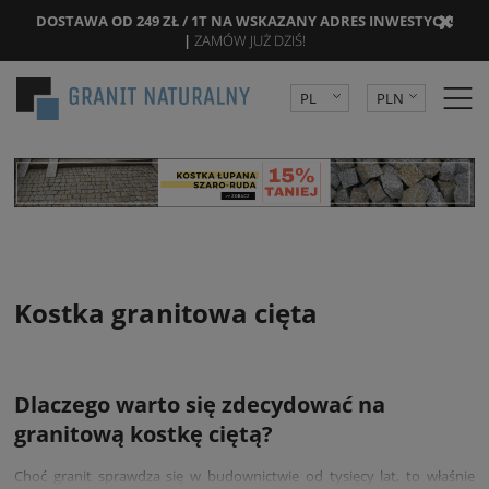
DOSTAWA OD 249 ZŁ / 1T NA WSKAZANY ADRES INWESTYCJI!
|
ZAMÓW JUŻ DZIŚ!
PL
PLN
DE
EUR
CZK
Kostka granitowa cięta
Dlaczego warto się zdecydować na
granitową kostkę ciętą?
Choć granit sprawdza się w budownictwie od tysięcy lat, to właśnie