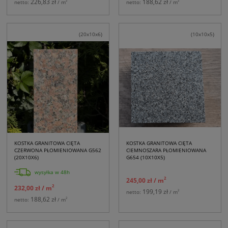
226,83 zł
188,62 zł
2
2
netto:
/ m
netto:
/ m
(20x10x6)
(10x10x5)
KOSTKA GRANITOWA CIĘTA
KOSTKA GRANITOWA CIĘTA
CZERWONA PŁOMIENIOWANA G562
CIEMNOSZARA PŁOMIENIOWANA
(20X10X6)
G654 (10X10X5)
wysyłka w 48h
2
245,00 zł
/ m
2
232,00 zł
/ m
199,19 zł
2
netto:
/ m
188,62 zł
2
netto:
/ m