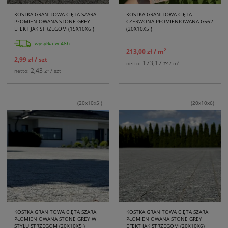
KOSTKA GRANITOWA CIĘTA SZARA
KOSTKA GRANITOWA CIĘTA
PŁOMIENIOWANA STONE GREY
CZERWONA PŁOMIENIOWANA G562
EFEKT JAK STRZEGOM (15X10X6 )
(20X10X5 )
wysyłka w 48h
2
213,00 zł
/ m
2,99 zł
/ szt
173,17 zł
2
netto:
/ m
2,43 zł
netto:
/ szt
(20x10x5 )
(20x10x6)
KOSTKA GRANITOWA CIĘTA SZARA
KOSTKA GRANITOWA CIĘTA SZARA
PŁOMIENIOWANA STONE GREY W
PŁOMIENIOWANA STONE GREY
STYLU STRZEGOM (20X10X5 )
EFEKT JAK STRZEGOM (20X10X6)