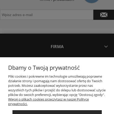
FIRMA
INNE PODKATEGORIE
Dbamy o Twoją prywatność
Pliki cookies i pokrewne im technologie umożliwiają poprawne
INFORMACJE
działanie strony i pomagają nam dostosować ofertę do Twoich
potrzeb. Możesz zaakceptować wykorzystanie przez nas
wszystkich tych plików i przejść do sklepu lub dostosować użycie
OBSŁUGA KLIENTA
plików do swoich preferencji, wybierając opcję "Dostosuj zgody".
Więcej o plikach cookies przeczytasz w naszej Polityce
prywatności.
OBSERWUJ NAS