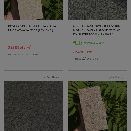
KOSTKA GRANITOWA CIĘTA ŻÓŁTA
KOSTKA GRANITOWA CIĘTA SZARA
MŁOTKOWANA G682 (20X10X5 )
PŁOMIENIOWANA STONE GREY W
STYLU STRZEGOM (15X10X5 )
wysyłka w 48h
2
255,00 zł
/ m
2,64 zł
/ szt
207,32 zł
2
netto:
/ m
2,15 zł
netto:
/ szt
(15x10x6 )
(20x10x5 )