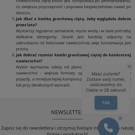
Powierzchnia ciętej kostki jest chropowata po płomieniowaniu,
co zwiększa przyczepność i poprawia bezpieczeństwo nawet po
deszczu.
Jak dbać o kostkę granitową ciętą, żeby wyglądała dobrze
przez lata?
Wystarczy regularne zamiatanie, mycie wodą i w razie potrzeby
delikatne detergenty. Granit jest bardziej odporny na
zabrudzenia niż betonowe nawierzchnie, więc konserwacja jest
prosta.
Jak dobrać rozmiar kostki granitowej ciętej do konkretnej
nawierzchni?
Wybór wymiarów zależy od planowanego obciążenia i stylu
nawierzchni - większe formaty są stabilniejsze pod ciężkie
Masz pytanie?
pojazdy, a mniejsze lepiej komponują się na węższych ścieżkach
Zostaw swój numer,
oddzwonimy do
lub przy detalicznych wzorach.
Ciebie w
28
sekund!
TAK
NEWSLETTER
Zapisz się do newslettera i otrzymuj bieżące informacje o naszej
firmie i produktach!