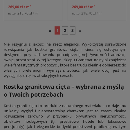
2
2
269,00 zł
/ m
269,00 zł
/ m
218,70 zł
218,70 zł
2
2
netto:
/ m
netto:
/ m
1
2
3
«
»
Nie rezygnuj z jakości na rzecz elegancji. Wykorzystaj sprawdzone
rozwiązania jak kostka granitowa cięta i ciesz się estetycznym
designem, przy zachowaniu ponadprzeciętnej żywotności aranżacji
swojej przestrzeni. W tej kategorii sklepu Granitnaturalny.pl znajdziesz
wiele fantastycznych propozycji, które bez trudu idealnie dobierzesz do
własnych preferencji i wymagań. Zobacz, jak wiele opcji jest na
wyciągnięcie ręki w atrakcyjnych cenach.
Kostka granitowa cięta – wybrana z myślą
o Twoich potrzebach
Kostka granit cięta to produkt z naturalnego materiału – co daje mu
unikalny wygląd i niepowtarzalny charakter. Jest to zatem idealne
rozwiązanie zarówno w przypadku prywatnych nieruchomości,
obiektów noclegowych (tj. prestiżowe hotele lub luksusowe
pensjonaty), jak i eleganckie budynki przestrzeni publicznej (w tym