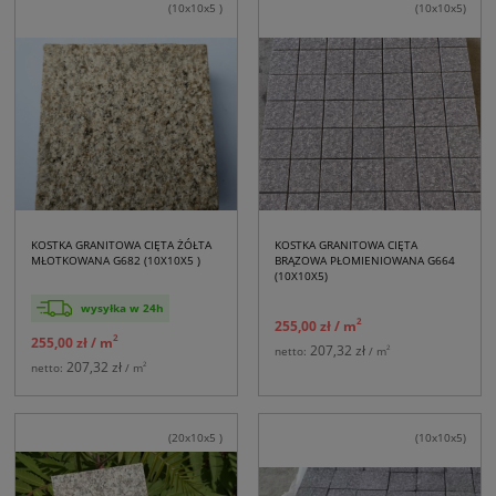
(10x10x5 )
(10x10x5)
KOSTKA GRANITOWA CIĘTA ŻÓŁTA
KOSTKA GRANITOWA CIĘTA
MŁOTKOWANA G682 (10X10X5 )
BRĄZOWA PŁOMIENIOWANA G664
(10X10X5)
wysyłka w 24h
2
255,00 zł
/ m
2
255,00 zł
/ m
207,32 zł
2
netto:
/ m
207,32 zł
2
netto:
/ m
(20x10x5 )
(10x10x5)