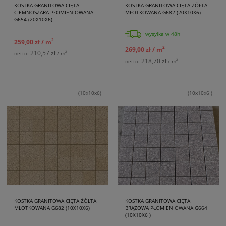
KOSTKA GRANITOWA CIĘTA
KOSTKA GRANITOWA CIĘTA ŻÓŁTA
CIEMNOSZARA PŁOMIENIOWANA
MŁOTKOWANA G682 (20X10X6)
G654 (20X10X6)
wysyłka w 48h
2
259,00 zł
/ m
2
269,00 zł
/ m
210,57 zł
2
netto:
/ m
218,70 zł
2
netto:
/ m
(10x10x6)
(10x10x6 )
KOSTKA GRANITOWA CIĘTA ŻÓŁTA
KOSTKA GRANITOWA CIĘTA
MŁOTKOWANA G682 (10X10X6)
BRĄZOWA PŁOMIENIOWANA G664
(10X10X6 )