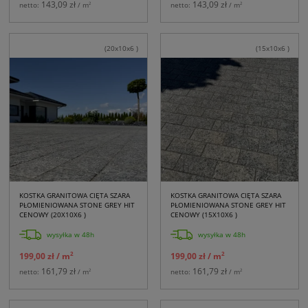
143,09 zł
143,09 zł
2
2
netto:
/ m
netto:
/ m
(20x10x6 )
(15x10x6 )
KOSTKA GRANITOWA CIĘTA SZARA
KOSTKA GRANITOWA CIĘTA SZARA
PŁOMIENIOWANA STONE GREY HIT
PŁOMIENIOWANA STONE GREY HIT
CENOWY (20X10X6 )
CENOWY (15X10X6 )
wysyłka w 48h
wysyłka w 48h
2
2
199,00 zł
/ m
199,00 zł
/ m
161,79 zł
161,79 zł
2
2
netto:
/ m
netto:
/ m