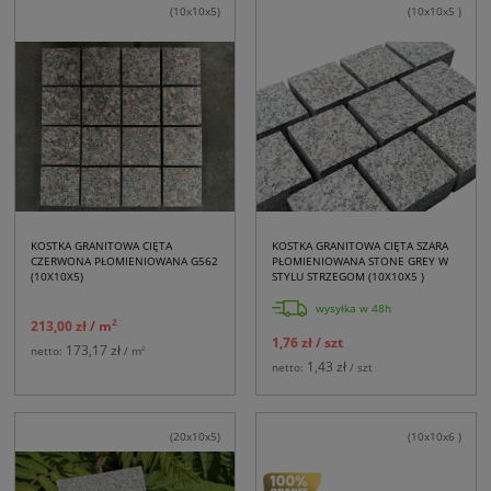
(10x10x5)
(10x10x5 )
KOSTKA GRANITOWA CIĘTA
KOSTKA GRANITOWA CIĘTA SZARA
CZERWONA PŁOMIENIOWANA G562
PŁOMIENIOWANA STONE GREY W
(10X10X5)
STYLU STRZEGOM (10X10X5 )
wysyłka w 48h
2
213,00 zł
/ m
1,76 zł
/ szt
173,17 zł
2
netto:
/ m
1,43 zł
netto:
/ szt
(20x10x5)
(10x10x6 )