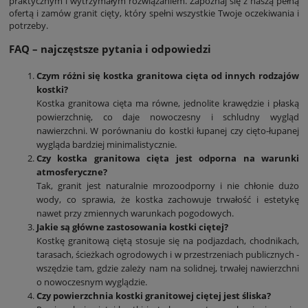
praktycznym i wytrzymałym rozwiązaniem. Zapoznaj się z naszą pełną
ofertą i zamów granit cięty, który spełni wszystkie Twoje oczekiwania i
potrzeby.
FAQ – najczęstsze pytania i odpowiedzi
Czym różni się kostka granitowa cięta od innych rodzajów
kostki?
Kostka granitowa cięta ma równe, jednolite krawędzie i płaską
powierzchnię, co daje nowoczesny i schludny wygląd
nawierzchni. W porównaniu do kostki łupanej czy cięto-łupanej
wygląda bardziej minimalistycznie.
Czy kostka granitowa cięta jest odporna na warunki
atmosferyczne?
Tak, granit jest naturalnie mrozoodporny i nie chłonie dużo
wody, co sprawia, że kostka zachowuje trwałość i estetykę
nawet przy zmiennych warunkach pogodowych.
Jakie są główne zastosowania kostki ciętej?
Kostkę granitową ciętą stosuje się na podjazdach, chodnikach,
tarasach, ścieżkach ogrodowych i w przestrzeniach publicznych -
wszędzie tam, gdzie zależy nam na solidnej, trwałej nawierzchni
o nowoczesnym wyglądzie.
Czy powierzchnia kostki granitowej ciętej jest śliska?