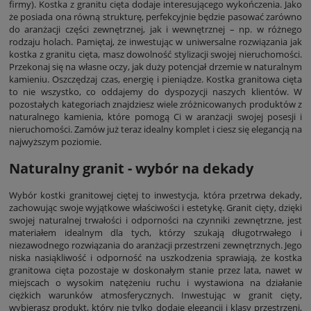
firmy). Kostka z granitu cięta dodaje interesującego wykończenia. Jako
że posiada ona równą strukturę, perfekcyjnie będzie pasować zarówno
do aranżacji części zewnętrznej, jak i wewnętrznej – np. w różnego
rodzaju holach. Pamiętaj, że inwestując w uniwersalne rozwiązania jak
kostka z granitu cięta, masz dowolność stylizacji swojej nieruchomości.
Przekonaj się na własne oczy, jak duży potencjał drzemie w naturalnym
kamieniu. Oszczędzaj czas, energię i pieniądze. Kostka granitowa cięta
to nie wszystko, co oddajemy do dyspozycji naszych klientów. W
pozostałych kategoriach znajdziesz wiele zróżnicowanych produktów z
naturalnego kamienia, które pomogą Ci w aranżacji swojej posesji i
nieruchomości. Zamów już teraz idealny komplet i ciesz się elegancją na
najwyższym poziomie.
Naturalny granit - wybór na dekady
Wybór kostki granitowej ciętej to inwestycja, która przetrwa dekady,
zachowując swoje wyjątkowe właściwości i estetykę. Granit cięty, dzięki
swojej naturalnej trwałości i odporności na czynniki zewnętrzne, jest
materiałem idealnym dla tych, którzy szukają długotrwałego i
niezawodnego rozwiązania do aranżacji przestrzeni zewnętrznych. Jego
niska nasiąkliwość i odporność na uszkodzenia sprawiają, że kostka
granitowa cięta pozostaje w doskonałym stanie przez lata, nawet w
miejscach o wysokim natężeniu ruchu i wystawiona na działanie
ciężkich warunków atmosferycznych. Inwestując w granit cięty,
wybierasz produkt, który nie tylko dodaje elegancji i klasy przestrzeni,