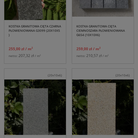
KOSTKA GRANITOWA CIĘTA CZARNA
KOSTKA GRANITOWA CIĘTA
PŁOMIENIOWANA G3099 (20X10X5
CIEMNOSZARA PŁOMIENIOWANA
)
G654 (10X10X6)
2
2
255,00 zł
/ m
259,00 zł
/ m
207,32 zł
210,57 zł
2
2
netto:
/ m
netto:
/ m
(20x10x6)
(20x10x6)