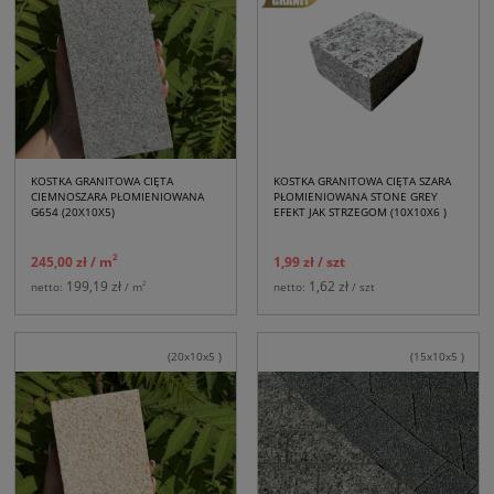
KOSTKA GRANITOWA CIĘTA
KOSTKA GRANITOWA CIĘTA SZARA
CIEMNOSZARA PŁOMIENIOWANA
PŁOMIENIOWANA STONE GREY
G654 (20X10X5)
EFEKT JAK STRZEGOM (10X10X6 )
2
245,00 zł
/ m
1,99 zł
/ szt
199,19 zł
1,62 zł
2
netto:
/ m
netto:
/ szt
(20x10x5 )
(15x10x5 )