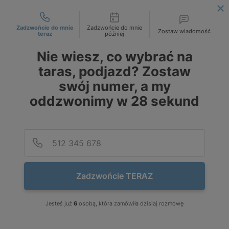
Możliwości kontaktu
DOSTAWA OD 249 ZŁ / 1T NA WSKAZANY ADRES INWESTYCJI!
|
ZAMÓW JUŻ DZIŚ!
Zadzwońcie do mnie
Zadzwońcie do mnie
Zostaw wiadomość
teraz
później
PL
PLN
Nie wiesz, co wybrać na
DE
EUR
taras, podjazd? Zostaw
CZK
swój numer, a my
oddzwonimy w
28
sekund
Podaj
Numer
Stopnie blokowe granitowe
na
Wytrzymałe granitowe stopnie blokowe na
W
Zadzwońcie TERAZ
schody zewnętrzne
s
ch
Budowa solidnych i efektownych schodów to składowa trzech
B
Jesteś już
6
osobą, która zamówiła dzisiaj rozmowę
ego
czynników: dobrego projektu, wysokiej jakości budulca i fachowego
cz
ej
wykończenia. W kwestii budulca wybór jest oczywisty - najlepiej
w
nia
postawić na granitowe stopnie blokowe. Jak wiadomo, granit wyróżnia
po