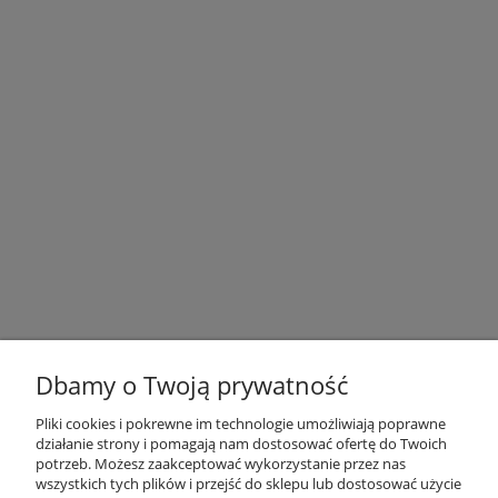
NEWSLETTER
Zapisz się do newslettera i otrzymuj bieżące informacje o naszej
firmie i produktach!
FIRMA
INNE PODKATEGORIE
Dbamy o Twoją prywatność
Pliki cookies i pokrewne im technologie umożliwiają poprawne
INFORMACJE
działanie strony i pomagają nam dostosować ofertę do Twoich
potrzeb. Możesz zaakceptować wykorzystanie przez nas
wszystkich tych plików i przejść do sklepu lub dostosować użycie