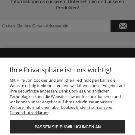
Informationen zu unserem Unternehmen und unseren
Produkten!
GESCHÄFT
Ihre Privatsphäre ist uns wichtig!
Mit Hilfe von Cookies und ähnlichen Technologien kann die
INFORMATION
Haben Sie eine
Website richtig funktionieren und wir können unser Angebot auf
Frage? Hinterlassen
Ihre Bedürfnisse anpassen. Dank Cookies und ähnlicher
Sie Ihre Nummer, wir
Technologien kann die Website einwandfrei funktionieren und
rufen Sie in
28
KUNDENDIENST
wir können unser Angebot auf Ihre Bedürfnisse anpassen.
Sekunden zurück!
Weitere Informationen über Cookies finden Sie in unserer
Datenschutzerklärung.
JA
FOLGEN SIE UNS
PASSEN SIE EINWILLIGUNGEN AN