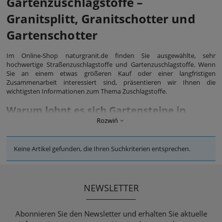
Gartenzuschlagstoffe –
Granitsplitt, Granitschotter und
Gartenschotter
Im Online-Shop naturgranit.de finden Sie ausgewählte, sehr
hochwertige Straßenzuschlagstoffe und Gartenzuschlagstoffe. Wenn
Sie an einem etwas größeren Kauf oder einer langfristigen
Zusammenarbeit interessiert sind, präsentieren wir Ihnen die
wichtigsten Informationen zum Thema Zuschlagstoffe.
Warum lohnt es sich Gartensteine in
Rozwiń
unserem Online-Shop auszuwählen?
Unser Angebot umfasst
Gartensteine
, die für die elegante Ausfüllung
Keine Artikel gefunden, die Ihren Suchkriterien entsprechen.
von Räumen rund um Wohn- und Gewerbeimmobilien und
Institutionen bestimmt sind. Die Verwaltung von Grünflächen im
Zusammenhang mit der Gestaltung von Gehwegen, Wegen und
Pflanzeninseln ist oft eine Aufgabe, die die Anpassung von
NEWSLETTER
Gartenzuschlagstoff erfordert. Darüber hinaus ist Straßenschotter ein
langlebiges Material, das sich durch eine hohe Frostbeständigkeit
auszeichnet, völlig natürlich ist und in den meisten
Abonnieren Sie den Newsletter und erhalten Sie aktuelle
Infrastrukturprojekten eine gute Figur macht.