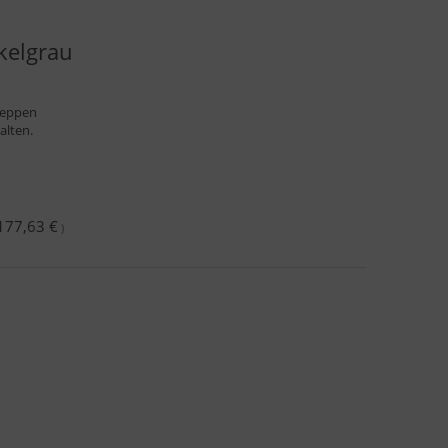
kelgrau
reppen
alten.
177,63 €
)