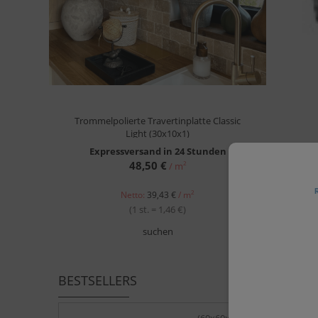
Trommelpolierte Travertinplatte Classic
Light (30x10x1)
Expressversand in 24 Stunden
48,50 €
2
/ m
Con
2
Netto:
39,43 €
/ m
(1 st. = 1,46 €)
suchen
BESTSELLERS