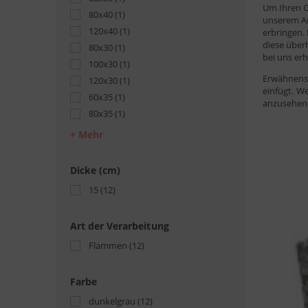
Um Ihren Ga
80x40
(1)
unserem An
120x40
(1)
erbringen.
diese über
80x30
(1)
bei uns erh
100x30
(1)
Erwähnensw
120x30
(1)
einfügt. W
60x35
(1)
anzusehen 
80x35
(1)
Mehr
Dicke (cm)
15
(12)
Art der Verarbeitung
Flammen
(12)
Farbe
dunkelgrau
(12)