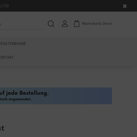
EUTE
!
Warenkorb:
(leer)
FENSTERBÄNKE
ONTAKT
mt