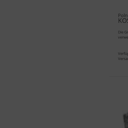
Poln
KO
Die G
verwe
Verfü
Versa