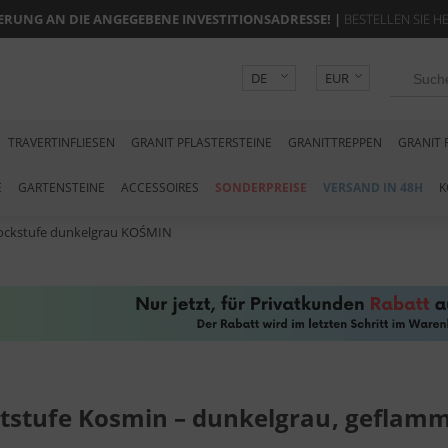
FERUNG AN DIE ANGEGEBENE INVESTITIONSADRESSE
! |
BESTELLEN SIE H
DE
EUR
PL
PLN
CZK
TRAVERTINFLIESEN
GRANIT PFLASTERSTEINE
GRANITTREPPEN
GRANIT 
E
GARTENSTEINE
ACCESSOIRES
SONDERPREISE
VERSAND IN 48H
K
ockstufe dunkelgrau KOŚMIN
tstufe Kosmin – dunkelgrau, geflam