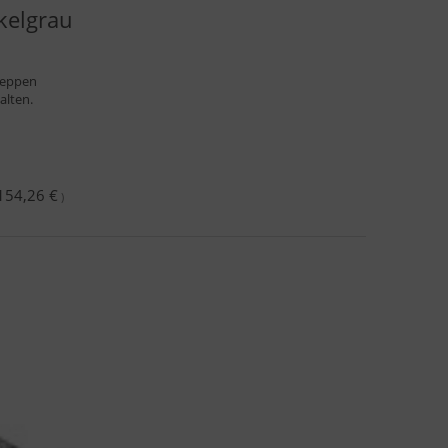
kelgrau
reppen
alten.
154,26 €
)