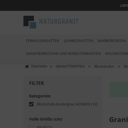
LIE
TERRASSENPLATTEN
GEHWEGPLATTEN
MARMORFLIESEN
GRANITBORDSTEINE UND BORDSTEINKANTEN
MAUERSTEIN
»
»
»
Startseite
GRANITTREPPEN
Blockstufen
Bl
FILTER
Kategorien
Blockstufe dunkelgrau KOŚMIN
(12)
Grani
Volle Größe (cm)
60x30
(1)