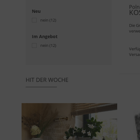
Poln
KO
Neu
nein
(12)
Die G
verwe
Im Angebot
nein
(12)
Verfü
Versa
HIT DER WOCHE