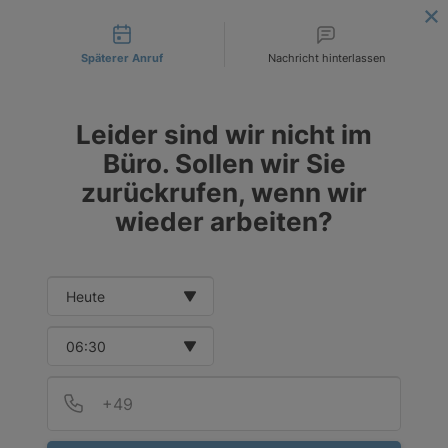
Contact types
LIEFERUNG AN DIE ANGEGEBENE INVESTITIONSADRESSE
! |
BESTELLEN SIE HEUTE
!
Späterer Anruf
Nachricht hinterlassen
DE
EUR
PL
PLN
Leider sind wir nicht im
CZK
Büro. Sollen wir Sie
zurückrufen, wenn wir
wieder arbeiten?
Date and time slection for sch
Select date
Select time
Provid
Telef