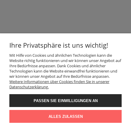
GESCHÄFT
Ihre Privatsphäre ist uns wichtig!
Mit Hilfe von Cookies und ähnlichen Technologien kann die
INFORMATION
Website richtig funktionieren und wir können unser Angebot auf
Ihre Bedürfnisse anpassen. Dank Cookies und ähnlicher
Technologien kann die Website einwandfrei funktionieren und
KUNDENDIENST
wir können unser Angebot auf Ihre Bedürfnisse anpassen.
Weitere Informationen über Cookies finden Sie in unserer
Datenschutzerklärung.
FOLGEN SIE UNS
PASSEN SIE EINWILLIGUNGEN AN
Der Verwalter der Daten, die Sie hier eingeben, sind wir, d. h.: Granit
KONTAKT
Naturalny Sp. z o.o.. Die Daten werden für Direktmarketingzwecke unserer
Produkte und Dienstleistungen verarbeitet. Rechtsgrundlage für die
ALLES ZULASSEN
Datenverarbeitung ist ein berechtigtes Interesse des Verwalters.
More details