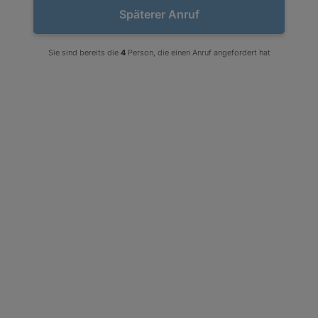
Späterer Anruf
Sie sind bereits die
4
Person, die einen Anruf angefordert hat
Geflammte Terrassenplatte aus Granit in
Grau G703 New Bianco Cristal (60x30x2)
Verfügbarkeit:
eine große Anzahl an