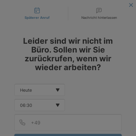
Contact types
DE
EUR
PL
PLN
Späterer Anruf
Nachricht hinterlassen
CZK
Leider sind wir nicht im
Büro. Sollen wir Sie
zurückrufen, wenn wir
wieder arbeiten?
Date and time slection for sch
Select date
Select time
Provid
Telef