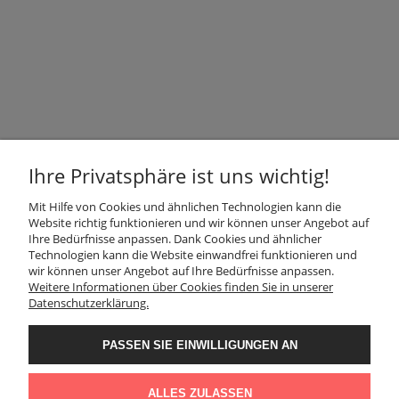
GESCHÄFT
Ihre Privatsphäre ist uns wichtig!
Mit Hilfe von Cookies und ähnlichen Technologien kann die
INFORMATION
Website richtig funktionieren und wir können unser Angebot auf
Ihre Bedürfnisse anpassen. Dank Cookies und ähnlicher
Technologien kann die Website einwandfrei funktionieren und
KUNDENDIENST
wir können unser Angebot auf Ihre Bedürfnisse anpassen.
Weitere Informationen über Cookies finden Sie in unserer
Datenschutzerklärung.
FOLGEN SIE UNS
PASSEN SIE EINWILLIGUNGEN AN
Der Verwalter der Daten, die Sie hier eingeben, sind wir, d. h.: Granit
KONTAKT
Naturalny Sp. z o.o.. Die Daten werden für Direktmarketingzwecke unserer
Produkte und Dienstleistungen verarbeitet. Rechtsgrundlage für die
ALLES ZULASSEN
Datenverarbeitung ist ein berechtigtes Interesse des Verwalters.