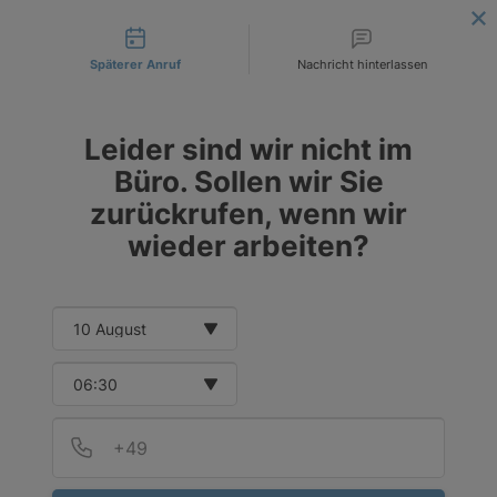
Contact types
LIEFERUNG AN DIE ANGEGEBENE INVESTITIONSADRESSE
! |
BESTELLEN SIE HEUTE
!
Späterer Anruf
Nachricht hinterlassen
DE
EUR
PL
PLN
Leider sind wir nicht im
CZK
Büro. Sollen wir Sie
zurückrufen, wenn wir
wieder arbeiten?
Date and time slection for sch
Select date
Select time
Provid
Telef