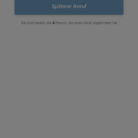
Leistensteine / SONDERPREISE
Späterer Anruf
FILTER
Sie sind bereits die
4
Person, die einen Anruf angefordert hat
Sortieren nach:
Name des Artikels A - Z
(6x20x100)
(6x20x100)
GRANIT-LEISTENSTEIN |
GRANIT-LEISTENSTEIN |
GEFLAMMTE GARTENEINFASSUNG
GEFLAMMTE GARTENEINFASSUNG
GRAU G703 NEW BIANCO CRISTAL
GRAU G703 NEW BIANCO CRISTAL