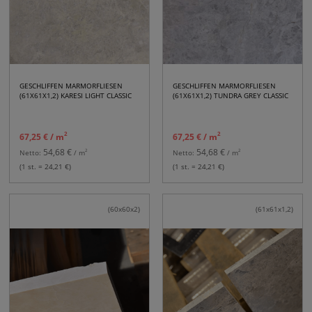
elegante und ästhetische Interieur Ihres Hauses oder Ihrer Wohnung.
GESCHLIFFEN MARMORFLIESEN
GESCHLIFFEN MARMORFLIESEN
(61X61X1,2) KARESI LIGHT CLASSIC
(61X61X1,2) TUNDRA GREY CLASSIC
2
2
67,25 €
/ m
67,25 €
/ m
54,68 €
54,68 €
2
2
Netto:
/ m
Netto:
/ m
(1 st. = 24,21 €)
(1 st. = 24,21 €)
(60x60x2)
(61x61x1,2)