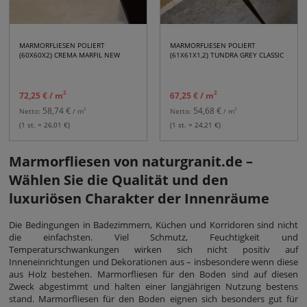
MARMORFLIESEN POLIERT
MARMORFLIESEN POLIERT
(60X60X2) CREMA MARFIL NEW
(61X61X1,2) TUNDRA GREY CLASSIC
2
2
72,25 €
/ m
67,25 €
/ m
58,74 €
54,68 €
2
2
Netto:
/ m
Netto:
/ m
(1 st. = 26,01 €)
(1 st. = 24,21 €)
Marmorfliesen von naturgranit.de –
Wählen Sie die Qualität und den
luxuriösen Charakter der Innenräume
Die Bedingungen in Badezimmern, Küchen und Korridoren sind nicht
die einfachsten. Viel Schmutz, Feuchtigkeit und
Temperaturschwankungen wirken sich nicht positiv auf
Inneneinrichtungen und Dekorationen aus – insbesondere wenn diese
aus Holz bestehen. Marmorfliesen für den Boden sind auf diesen
Zweck abgestimmt und halten einer langjährigen Nutzung bestens
stand. Marmorfliesen für den Boden eignen sich besonders gut für