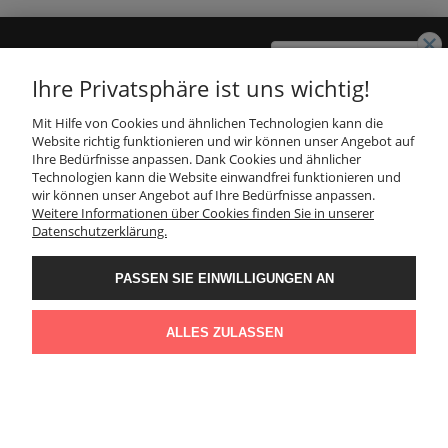
GESCHÄFT
Haben Sie eine
Ihre Privatsphäre ist uns wichtig!
Frage? Hinterlassen
Sie Ihre Nummer, wir
Mit Hilfe von Cookies und ähnlichen Technologien kann die
rufen Sie in
28
INFORMATION
Website richtig funktionieren und wir können unser Angebot auf
Sekunden zurück!
Ihre Bedürfnisse anpassen. Dank Cookies und ähnlicher
Technologien kann die Website einwandfrei funktionieren und
JA
KUNDENDIENST
wir können unser Angebot auf Ihre Bedürfnisse anpassen.
Weitere Informationen über Cookies finden Sie in unserer
Datenschutzerklärung.
FOLGEN SIE UNS
PASSEN SIE EINWILLIGUNGEN AN
KONTAKT
ALLES ZULASSEN
VOLLVERSION DER WEBSEITE
Sklep internetowy Shoper Premium
Kontakt
Suche
Konto
Warenkorb: (leer)