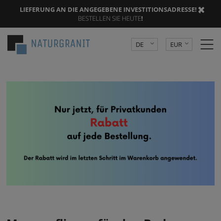
LIEFERUNG AN DIE ANGEGEBENE INVESTITIONSADRESSE
! |
BESTELLEN SIE HEUTE
!
DE
EUR
PL
PLN
CZK