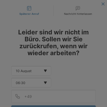
Contact types
LIEFERUNG AN DIE ANGEGEBENE INVESTITIONSADRESSE
! |
BESTELLEN SIE HEUTE
!
Späterer Anruf
Nachricht hinterlassen
DE
EUR
PL
PLN
Leider sind wir nicht im
CZK
Büro. Sollen wir Sie
zurückrufen, wenn wir
wieder arbeiten?
Date and time slection for sch
Select date
Select time
Provid
Telef