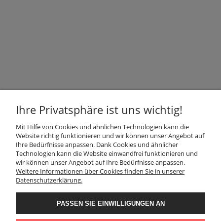
Produkten!
GESCHÄFT
Ihre Privatsphäre ist uns wichtig!
Mit Hilfe von Cookies und ähnlichen Technologien kann die
INFORMATION
Website richtig funktionieren und wir können unser Angebot auf
Ihre Bedürfnisse anpassen. Dank Cookies und ähnlicher
Technologien kann die Website einwandfrei funktionieren und
KUNDENDIENST
wir können unser Angebot auf Ihre Bedürfnisse anpassen.
Weitere Informationen über Cookies finden Sie in unserer
Datenschutzerklärung.
FOLGEN SIE UNS
PASSEN SIE EINWILLIGUNGEN AN
Der Verwalter der Daten, die Sie hier eingeben, sind wir, d. h.: Granit
KONTAKT
Naturalny Sp. z o.o.. Die Daten werden für Direktmarketingzwecke unserer