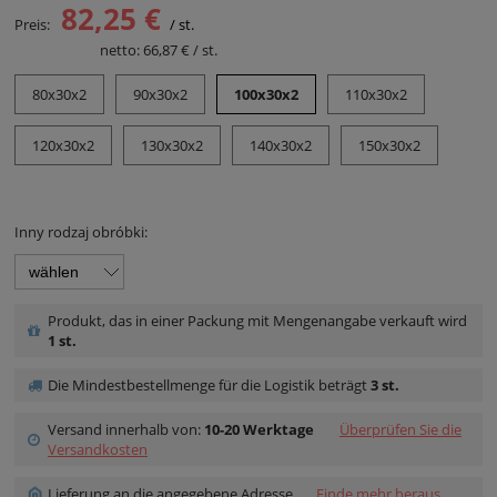
82,25 €
Preis:
/ st.
Nettopreis:
netto:
66,87 €
/ st.
80x30x2
90x30x2
100x30x2
110x30x2
120x30x2
130x30x2
140x30x2
150x30x2
Inny rodzaj obróbki:
Produkt, das in einer Packung mit Mengenangabe verkauft wird
1 st.
Die Mindestbestellmenge für die Logistik beträgt
3 st.
Versand innerhalb von:
10-20 Werktage
Überprüfen Sie die
Versandkosten
Lieferung an die angegebene Adresse
Finde mehr heraus