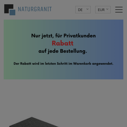
DE
EUR
PL
PLN
CZK