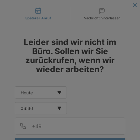
Contact types
LIEFERUNG AN DIE ANGEGEBENE INVESTITIONSADRESSE
! |
BESTELLEN SIE HEUTE
!
Späterer Anruf
Nachricht hinterlassen
DE
EUR
PL
PLN
Leider sind wir nicht im
CZK
Büro. Sollen wir Sie
zurückrufen, wenn wir
wieder arbeiten?
Date and time slection for sch
Select date
Select time
Provid
Telef