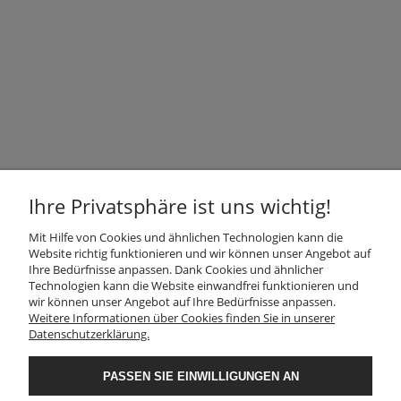
Informationen zu unserem Unternehmen und unseren
Produkten!
GESCHÄFT
Ihre Privatsphäre ist uns wichtig!
Mit Hilfe von Cookies und ähnlichen Technologien kann die
INFORMATION
Website richtig funktionieren und wir können unser Angebot auf
Ihre Bedürfnisse anpassen. Dank Cookies und ähnlicher
Technologien kann die Website einwandfrei funktionieren und
KUNDENDIENST
wir können unser Angebot auf Ihre Bedürfnisse anpassen.
Weitere Informationen über Cookies finden Sie in unserer
Datenschutzerklärung.
FOLGEN SIE UNS
PASSEN SIE EINWILLIGUNGEN AN
Der Verwalter der Daten, die Sie hier eingeben, sind wir, d. h.: Granit