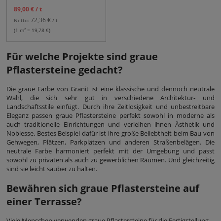
89,00 €
/ t
72,36 €
Netto:
/ t
2
(1 m
= 19,78 €)
Für welche Projekte sind graue
Pflastersteine gedacht?
Die graue Farbe von Granit ist eine klassische und dennoch neutrale
Wahl, die sich sehr gut in verschiedene Architektur- und
Landschaftsstile einfügt. Durch ihre Zeitlosigkeit und unbestreitbare
Eleganz passen graue Pflastersteine perfekt sowohl in moderne als
auch traditionelle Einrichtungen und verleihen ihnen Ästhetik und
Noblesse. Bestes Beispiel dafür ist ihre große Beliebtheit beim Bau von
Gehwegen, Plätzen, Parkplätzen und anderen Straßenbelägen. Die
neutrale Farbe harmoniert perfekt mit der Umgebung und passt
sowohl zu privaten als auch zu gewerblichen Räumen. Und gleichzeitig
sind sie leicht sauber zu halten.
Bewähren sich graue Pflastersteine auf
einer Terrasse?
Viele Menschen verwenden graue Pflastersteine für die Fertigstellung