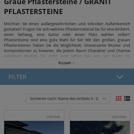
Graue Pflastersteine / GRANIT
PFLASTERSTEINE
Möchten Sie einen außergewöhnlichen und stilvollen Außenbereich
gestalten? Fragen Sie sich welches Pflastermaterial Sie für eine Einfahrt,
einen Gehweg, eine Gasse oder einen Platz wählen sollen?
Pflastersteine sind eine gute Wahl für Sie! Mit den großen, grauen
Pflastersteinen haben Sie die Möglichkeit, interessante Muster und
Kompositionen zu kreieren, die jedem Raum Charakter und Charme
verleihen! Warten Sie nicht und sehen Sie, was wir heute im
naturgranit.de Shop für Sie vorbereitet haben!
Rozwiń
FILTER
Sortieren nach:
Name des Artikels A - Z
(15x10x5)
(20x10x5)