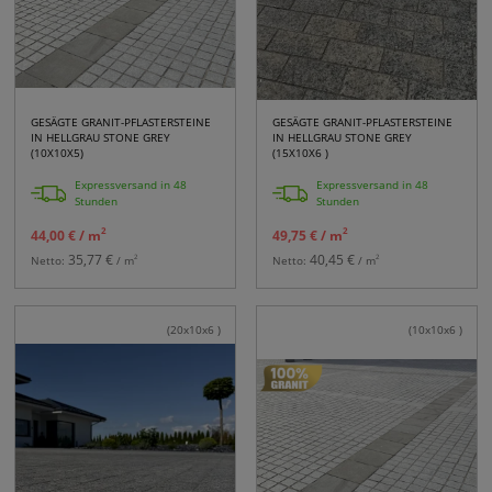
GESÄGTE GRANIT-PFLASTERSTEINE
GESÄGTE GRANIT-PFLASTERSTEINE
IN HELLGRAU STONE GREY
IN HELLGRAU STONE GREY
(10X10X5)
(15X10X6 )
Expressversand in 48
Expressversand in 48
Stunden
Stunden
2
2
44,00 €
/ m
49,75 €
/ m
35,77 €
40,45 €
2
2
Netto:
/ m
Netto:
/ m
(20x10x6 )
(10x10x6 )