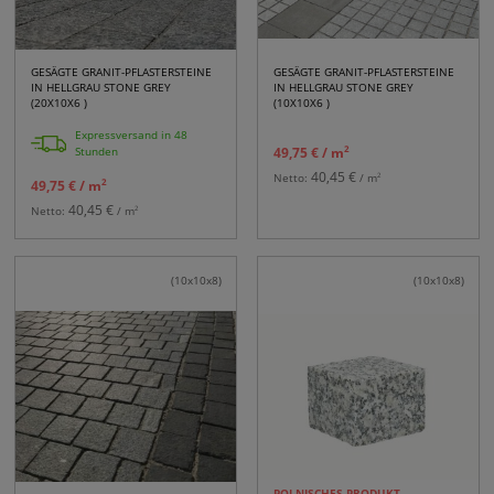
GESÄGTE GRANIT-PFLASTERSTEINE
GESÄGTE GRANIT-PFLASTERSTEINE
IN HELLGRAU STONE GREY
IN HELLGRAU STONE GREY
(20X10X6 )
(10X10X6 )
Expressversand in 48
2
Stunden
49,75 €
/ m
40,45 €
2
Netto:
/ m
2
49,75 €
/ m
40,45 €
2
Netto:
/ m
(10x10x8)
(10x10x8)
POLNISCHES PRODUKT