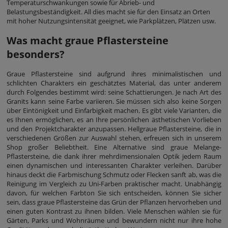
Temperaturschwankungen sowie für Abrieb- und
Belastungsbeständigkeit. All dies macht sie für den Einsatz an Orten
mit hoher Nutzungsintensität geeignet, wie Parkplätzen, Plätzen usw.
Was macht graue Pflastersteine
besonders?
Graue Pflastersteine sind aufgrund ihres minimalistischen und
schlichten Charakters ein geschätztes Material, das unter anderem
durch Folgendes bestimmt wird: seine Schattierungen. Je nach Art des
Granits kann seine Farbe variieren. Sie müssen sich also keine Sorgen
über Eintönigkeit und Einfarbigkeit machen. Es gibt viele Varianten, die
es Ihnen ermöglichen, es an Ihre persönlichen ästhetischen Vorlieben
und den Projektcharakter anzupassen. Hellgraue Pflastersteine, die in
verschiedenen Größen zur Auswahl stehen, erfreuen sich in unserem
Shop großer Beliebtheit. Eine Alternative sind graue Melange-
Pflastersteine, die dank ihrer mehrdimensionalen Optik jedem Raum
einen dynamischen und interessanten Charakter verleihen. Darüber
hinaus deckt die Farbmischung Schmutz oder Flecken sanft ab, was die
Reinigung im Vergleich zu Uni-Farben praktischer macht. Unabhängig
davon, für welchen Farbton Sie sich entscheiden, können Sie sicher
sein, dass graue Pflastersteine das Grün der Pflanzen hervorheben und
einen guten Kontrast zu ihnen bilden. Viele Menschen wählen sie für
Gärten, Parks und Wohnräume und bewundern nicht nur ihre hohe