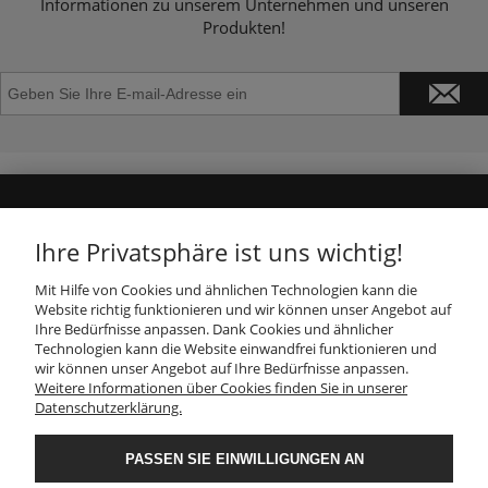
Informationen zu unserem Unternehmen und unseren
Produkten!
GESCHÄFT
Ihre Privatsphäre ist uns wichtig!
Mit Hilfe von Cookies und ähnlichen Technologien kann die
INFORMATION
Haben Sie eine
Website richtig funktionieren und wir können unser Angebot auf
Frage? Hinterlassen
Ihre Bedürfnisse anpassen. Dank Cookies und ähnlicher
Sie Ihre Nummer, wir
Technologien kann die Website einwandfrei funktionieren und
rufen Sie in
28
KUNDENDIENST
wir können unser Angebot auf Ihre Bedürfnisse anpassen.
Sekunden zurück!
Weitere Informationen über Cookies finden Sie in unserer
Datenschutzerklärung.
JA
FOLGEN SIE UNS
PASSEN SIE EINWILLIGUNGEN AN