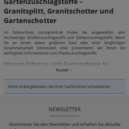
Gartenzuschlagstoffe –
Granitsplitt, Granitschotter und
Gartenschotter
Im Online-Shop naturgranit.de finden Sie ausgewählte, sehr
hochwertige Straßenzuschlagstoffe und Gartenzuschlagstoffe. Wenn
Sie an einem etwas größeren Kauf oder einer langfristigen
Zusammenarbeit interessiert sind, präsentieren wir Ihnen die
wichtigsten Informationen zum Thema Zuschlagstoffe.
Warum lohnt es sich Gartensteine in
Rozwiń
unserem Online-Shop auszuwählen?
Unser Angebot umfasst
Gartensteine
, die für die elegante Ausfüllung
Keine Artikel gefunden, die Ihren Suchkriterien entsprechen.
von Räumen rund um Wohn- und Gewerbeimmobilien und
Institutionen bestimmt sind. Die Verwaltung von Grünflächen im
Zusammenhang mit der Gestaltung von Gehwegen, Wegen und
Pflanzeninseln ist oft eine Aufgabe, die die Anpassung von
NEWSLETTER
Gartenzuschlagstoff erfordert. Darüber hinaus ist Straßenschotter ein
langlebiges Material, das sich durch eine hohe Frostbeständigkeit
auszeichnet, völlig natürlich ist und in den meisten
Abonnieren Sie den Newsletter und erhalten Sie aktuelle
Infrastrukturprojekten eine gute Figur macht.